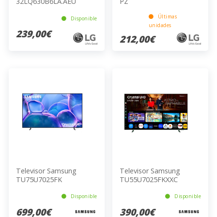
32LQ630B6LA.AEU
PZ
Últimas
Disponible
unidades
239,00€
212,00€
Televisor Samsung
Televisor Samsung
TU75U7025FK
TU55U7025FKXXC
Disponible
Disponible
699,00€
390,00€